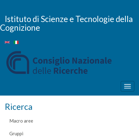
Salta
al
contenuto
Istituto di Scienze e Tecnologie della
principale
Cognizione
Togg
navig
Ricerca
Macro aree
Gruppi