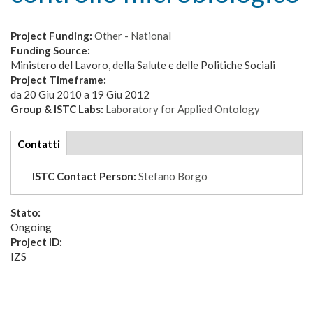
Project Funding:
Other - National
Funding Source:
Ministero del Lavoro, della Salute e delle Politiche Sociali
Project Timeframe:
da
20 Giu 2010
a
19 Giu 2012
Group & ISTC Labs:
Laboratory for Applied Ontology
tabs
Contatti
(scheda
attiva)
ISTC Contact Person:
Stefano Borgo
Stato:
Ongoing
Project ID:
IZS