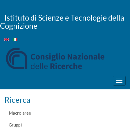
Salta
al
contenuto
Istituto di Scienze e Tecnologie della
principale
Cognizione
Togg
navig
Ricerca
Macro aree
Gruppi