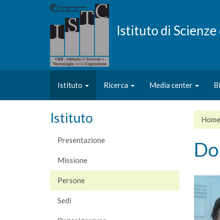
Salta
al
contenuto
Istituto di Scienz
principale
Istituto
Ricerca
Media center
B
Istituto
Hom
Presentazione
Do
Missione
Persone
Sedi