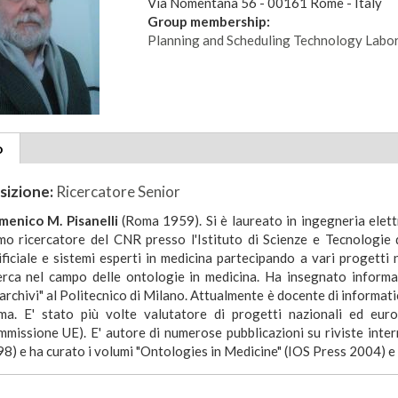
Via Nomentana 56 - 00161 Rome - Italy
Group membership:
Planning and Scheduling Technology Labo
tional
o
(scheda
ils
attiva)
sizione:
Ricercatore Senior
enico M. Pisanelli
(Roma 1959). Si è laureato in ingegneria elettr
mo ricercatore del CNR presso l'Istituto di Scienze e Tecnologie 
ificiale e sistemi esperti in medicina partecipando a vari progetti
erca nel campo delle ontologie in medicina. Ha insegnato informati
archivi" al Politecnico di Milano. Attualmente è docente di informat
a. E' stato più volte valutatore di progetti nazionali ed euro
missione UE). E' autore di numerose pubblicazioni su riviste interna
8) e ha curato i volumi "Ontologies in Medicine" (IOS Press 2004) e