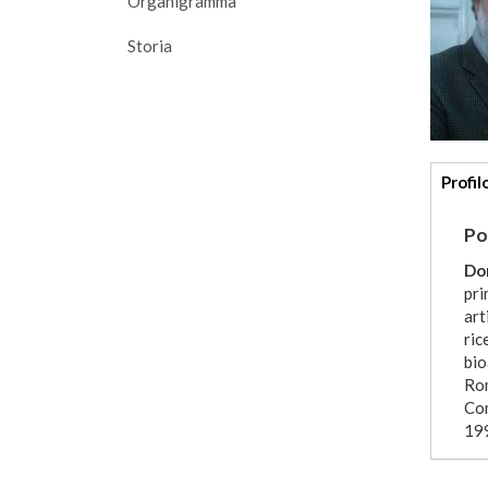
Organigramma
Storia
Addi
Profil
deta
Po
Dom
pri
art
ric
bio
Rom
Com
199