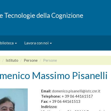
e e Tecnologie della Cognizione
iblioteca
Lavora con noi
e
Istituto
Persone
Persone
menico Massimo Pisanelli
Email:
domenico.pisanelli@istc.cnr.it
Telephone:
+ 39 06 44161517
Fax:
+ 39 06 44161513
Indirizzo: