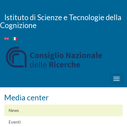
Salta
al
contenuto
Istituto di Scienze e Tecnologie della
principale
Cognizione
Togg
navig
Media center
News
Eventi