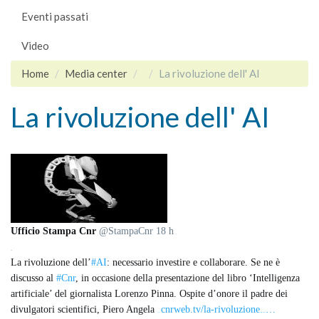
Eventi passati
Video
Home
Media center
La rivoluzione dell' AI
La rivoluzione dell' AI
Ufficio Stampa Cnr
‏
@StampaCnr
18 h
18 ore fa
Altro
La rivoluzione dell’
#AI
: necessario investire e collaborare. Se ne è
discusso al
#Cnr
, in occasione della presentazione del libro ‘Intelligenza
artificiale’ del giornalista Lorenzo Pinna. Ospite d’onore il padre dei
divulgatori scientifici, Piero Angela
cnrweb.tv/la-rivoluzione
…
http://www.
-dellai-necessario-investire-e-collaborare/