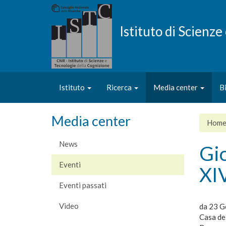
Salta
al
contenuto
Istituto di Scienz
principale
Istituto
Ricerca
Media center
B
Media center
Hom
News
Gio
Eventi
XI
Eventi passati
Video
da
23 G
Casa del