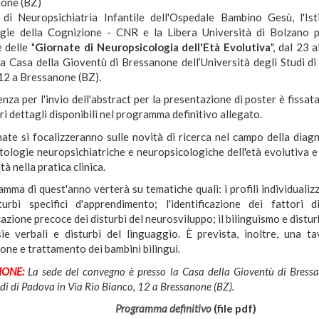
one (BZ)
. di Neuropsichiatria Infantile dell'Ospedale Bambino Gesù, l'Is
gie della Cognizione - CNR e la Libera Università di Bolzano
 delle "
Giornate di Neuropsicologia dell'Età Evolutiva
", dal 23
la Casa della Gioventù di Bressanone dell’Università degli Studi di
12 a Bressanone (BZ).
nza per l'invio dell'abstract per la presentazione di poster è fissat
 dettagli disponibili nel programma definitivo allegato.
ate si focalizzeranno sulle novità di ricerca nel campo della diagn
tologie neuropsichiatriche e neuropsicologiche dell'età evolutiva e 
tà nella pratica clinica.
amma di quest'anno verterà su tematiche quali: i profili individualizz
turbi specifici d'apprendimento; l'identificazione dei fattori 
cazione precoce dei disturbi del neurosviluppo; il bilinguismo e distur
sie verbali e disturbi del linguaggio. È prevista, inoltre, una t
one e trattamento dei bambini bilingui.
IONE:
La sede del convegno è presso la Casa della Gioventù di Bressa
udi di Padova in Via Rio Bianco, 12 a Bressanone (BZ).
Programma definitivo
(file pdf)