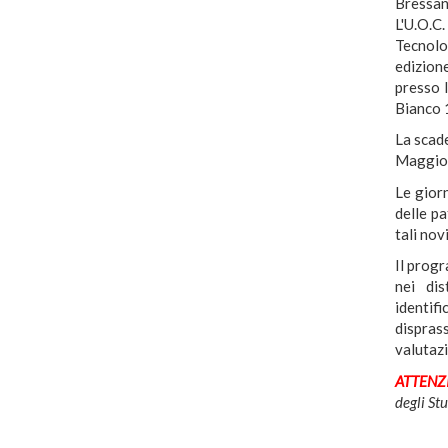
Bressan
L'U.O.C
Tecnolo
edizione
presso 
Bianco 
La scade
Maggiori
Le giorn
delle pa
tali novi
Il progr
nei dis
identifi
dispras
valutazi
ATTENZ
degli St