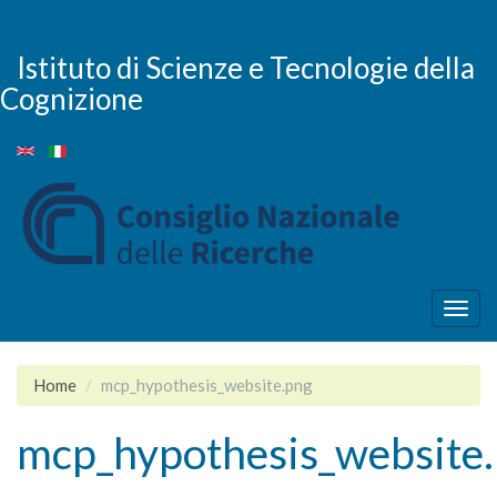
Salta
al
contenuto
Istituto di Scienze e Tecnologie della
principale
Cognizione
Togg
navig
Home
mcp_hypothesis_website.png
mcp_hypothesis_website