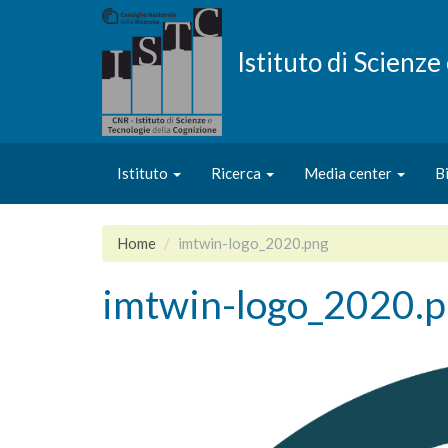
Salta
al
contenuto
Istituto di Scienz
principale
Istituto
Ricerca
Media center
B
Home
imtwin-logo_2020.png
imtwin-logo_2020.