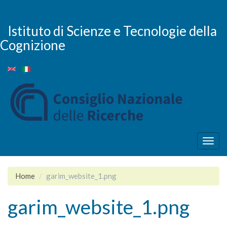
Salta
al
contenuto
Istituto di Scienze e Tecnologie della
principale
Cognizione
Togg
navig
Home
garim_website_1.png
garim_website_1.png