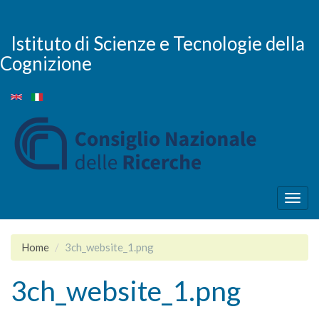
Salta
al
contenuto
Istituto di Scienze e Tecnologie della
principale
Cognizione
Togg
navig
Home
3ch_website_1.png
3ch_website_1.png