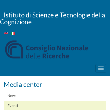
Salta
al
contenuto
Istituto di Scienze e Tecnologie della
principale
Cognizione
Togg
navig
Media center
News
Eventi