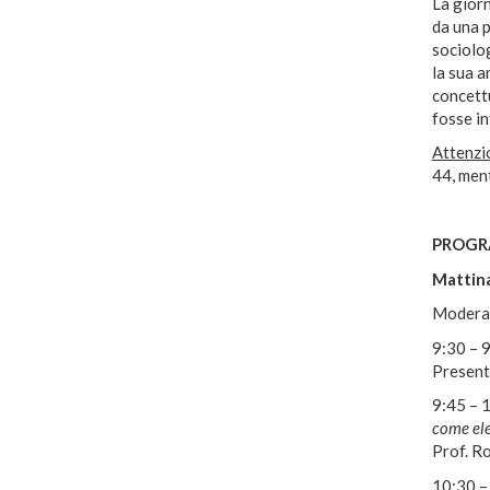
La giorn
da una p
sociolog
la sua a
concettu
fosse in
Attenzi
44, men
PROG
Mattina
Moderat
9:30 – 
Present
9:45 – 
come ele
Prof. Ro
10:30 –