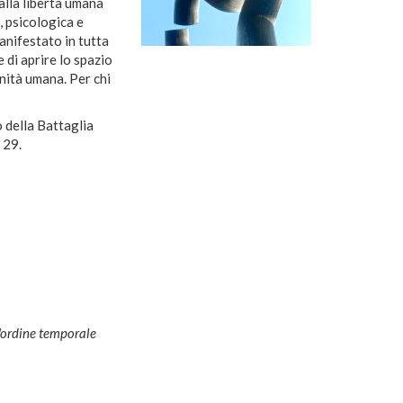
alla libertà umana
, psicologica e
anifestato in tutta
 di aprire lo spazio
nità umana. Per chi
o della Battaglia
 29.
t
l'ordine temporale