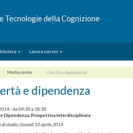
e e Tecnologie della Cognizione
iblioteca
Lavora con noi
e
Media center
Libertà e dipendenza
bertà e dipendenza
2014 -
da
09:30
a
18:30
 e Dipendenza. Prospettiva interdisciplinare
 di studio, Giovedì 10 aprile 2014