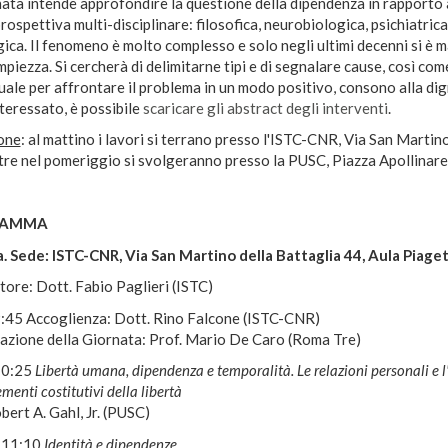
ata intende approfondire la questione della dipendenza in rapporto 
rospettiva multi-disciplinare: filosofica, neurobiologica, psichiatrica
ica. Il fenomeno è molto complesso e solo negli ultimi decenni si è m
mpiezza. Si cercherà di delimitarne tipi e di segnalare cause, così come
ale per affrontare il problema in un modo positivo, consono alla dig
teressato, è possibile
scaricare gli abstract degli interventi
.
one
: al mattino i lavori si terrano presso l'ISTC-CNR, Via San Martin
tre nel pomeriggio si svolgeranno presso la PUSC, Piazza Apollinare
RAMMA
. Sede: ISTC-CNR, Via San Martino della Battaglia 44, Aula Piage
ore: Dott. Fabio Paglieri (ISTC)
9:45 Accoglienza: Dott. Rino Falcone (ISTC-CNR)
azione della Giornata: Prof. Mario De Caro (Roma Tre)
10:25
Libertà umana, dipendenza e temporalità. Le relazioni personali e 
menti costitutivi della libertà
bert A. Gahl, Jr. (PUSC)
 11:10
Identità e dipendenze