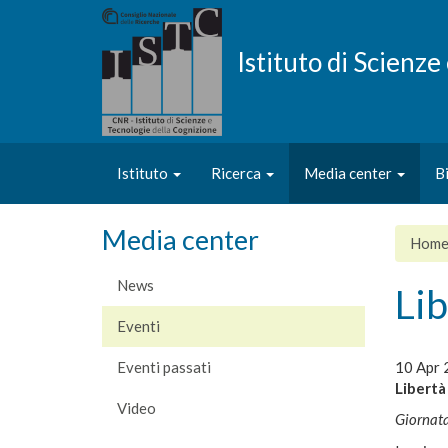
Salta
al
contenuto
Istituto di Scienz
principale
Istituto
Ricerca
Media center
B
Media center
Hom
News
Li
Eventi
Eventi passati
10 Apr 
Libertà
Video
Giornata