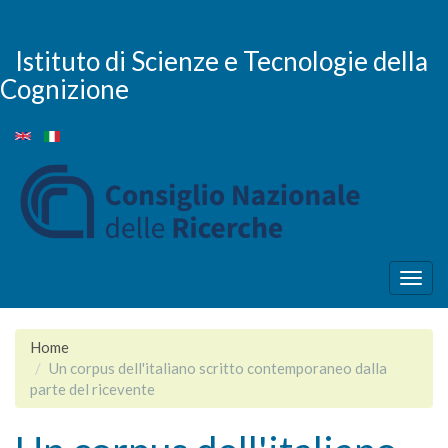
Salta
al
contenuto
Istituto di Scienze e Tecnologie della
principale
Cognizione
Togg
navig
Home
Un corpus dell'italiano scritto contemporaneo dalla
parte del ricevente