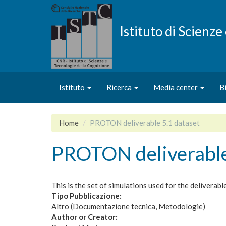
Salta
al
contenuto
Istituto di Scienz
principale
Istituto
Ricerca
Media center
B
Home
PROTON deliverable 5.1 dataset
PROTON deliverable
This is the set of simulations used for the deliverabl
Tipo Pubblicazione:
Altro (Documentazione tecnica, Metodologie)
Author or Creator: