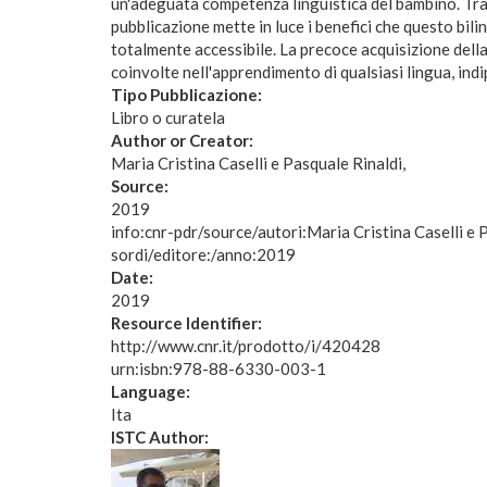
un'adeguata competenza linguistica del bambino. Tra qu
pubblicazione mette in luce i benefici che questo bi
totalmente accessibile. La precoce acquisizione della
coinvolte nell'apprendimento di qualsiasi lingua, ind
Tipo Pubblicazione:
Libro o curatela
Author or Creator:
Maria Cristina Caselli e Pasquale Rinaldi
Source:
2019
info:cnr-pdr/source/autori:Maria Cristina Caselli e 
sordi/editore:/anno:2019
Date:
2019
Resource Identifier:
http://www.cnr.it/prodotto/i/420428
urn:isbn:978-88-6330-003-1
Language:
Ita
ISTC Author: