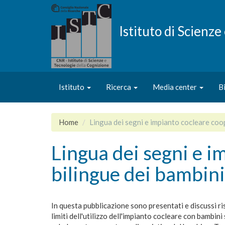
Salta
al
contenuto
Istituto di Scienz
principale
Istituto
Ricerca
Media center
B
Home
Lingua dei segni e impianto cocleare coo
Lingua dei segni e 
bilingue dei bambini
In questa pubblicazione sono presentati e discussi risu
limiti dell'utilizzo dell'impianto cocleare con bambin