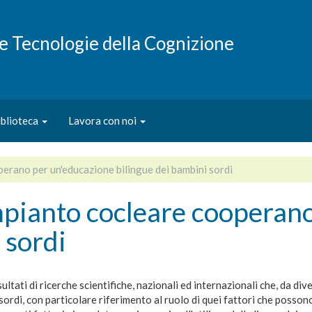
e e Tecnologie della Cognizione
iblioteca
Lavora con noi
perano per un'educazione bilingue dei bambini sordi
impianto cocleare cooperan
 sordi
ltati di ricerche scientifiche, nazionali ed internazionali che, da diver
i sordi, con particolare riferimento al ruolo di quei fattori che poss