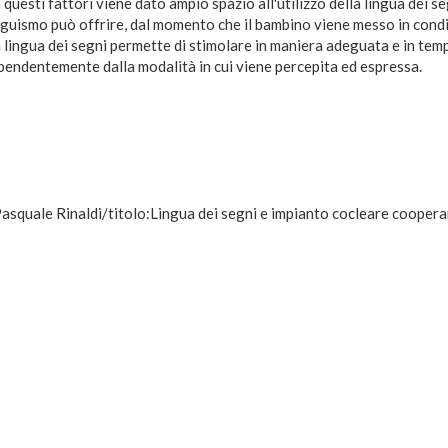
esti fattori viene dato ampio spazio all'utilizzo della lingua dei seg
linguismo può offrire, dal momento che il bambino viene messo in con
 lingua dei segni permette di stimolare in maniera adeguata e in temp
ipendentemente dalla modalità in cui viene percepita ed espressa.
Pasquale Rinaldi/titolo:Lingua dei segni e impianto cocleare coopera