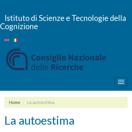
Salta
al
contenuto
Istituto di Scienze e Tecnologie della
principale
Cognizione
Togg
navig
Home
La autoestima
La autoestima