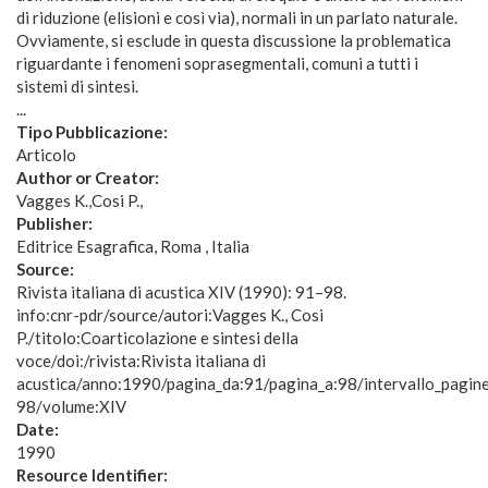
di riduzione (elisioni e così via), normali in un parlato naturale.
Ovviamente, si esclude in questa discussione la problematica
riguardante i fenomeni soprasegmentali, comuni a tutti i
sistemi di sintesi.
...
Tipo Pubblicazione:
Articolo
Author or Creator:
Vagges K.
Cosi P.
Publisher:
Editrice Esagrafica, Roma , Italia
Source:
Rivista italiana di acustica XIV (1990): 91–98.
info:cnr-pdr/source/autori:Vagges K., Cosi
P./titolo:Coarticolazione e sintesi della
voce/doi:/rivista:Rivista italiana di
acustica/anno:1990/pagina_da:91/pagina_a:98/intervallo_pagin
98/volume:XIV
Date:
1990
Resource Identifier: