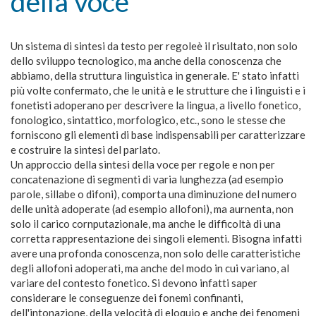
della voce
Un sistema di sintesi da testo per regoleè il risultato, non solo
dello sviluppo tecnologico, ma anche della conoscenza che
abbiamo, della struttura linguistica in generale. E' stato infatti
più volte confermato, che le unità e le strutture che i linguisti e i
fonetisti adoperano per descrivere la lingua, a livello fonetico,
fonologico, sintattico, morfologico, etc., sono le stesse che
forniscono gli elementi di base indispensabili per caratterizzare
e costruire la sintesi del parlato.
Un approccio della sintesi della voce per regole e non per
concatenazione di segmenti di varia lunghezza (ad esempio
parole, sillabe o difoni), comporta una diminuzione del numero
delle unità adoperate (ad esempio allofoni), ma aurnenta, non
solo il carico cornputazionale, ma anche le difficoltà di una
corretta rappresentazione dei singoli elementi. Bisogna infatti
avere una profonda conoscenza, non solo delle caratteristiche
degli allofoni adoperati, ma anche del modo in cui variano, al
variare del contesto fonetico. Si devono infatti saper
considerare le conseguenze dei fonemi confinanti,
dell'intonazione, della velocità di eloquio e anche dei fenomeni