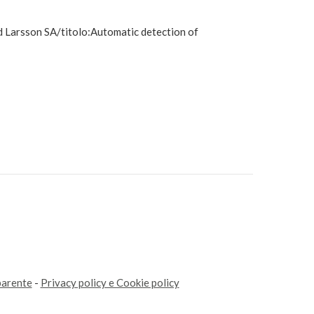
nd Larsson SA/titolo:Automatic detection of
parente
-
Privacy policy e Cookie policy