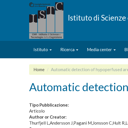
Salta
al
contenuto
Istituto di Scienz
principale
Istituto
Ricerca
Media center
B
Home
Automatic detection of hypoperfused ar
Automatic detection
Tipo Pubblicazione:
Articolo
Author or Creator:
Thurfjell L
Andersson J
Pagani M
Jonsson C
Hult R
L