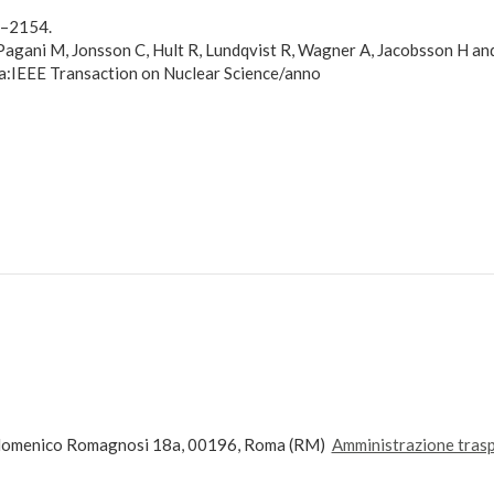
9–2154.
, Pagani M, Jonsson C, Hult R, Lundqvist R, Wagner A, Jacobsson H a
ta:IEEE Transaction on Nuclear Science/anno
andomenico Romagnosi 18a, 00196, Roma (RM)
Amministrazione tras