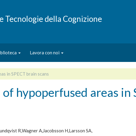
e e Tecnologie della Cognizione
iblioteca
Lavora con noi
eas in SPECT brain scans
 of hypoperfused areas in
undqvist R
Wagner A
Jacobsson H
Larsson SA