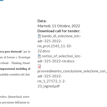
Data:
Martedì, 11 Ottobre, 2022
Download call for tender:
bando_di_selezione_istc-
adr-325-2022-
rm_prot.2143_11-10-
22.docx
rca post dottorale
” per lo
notice_of_selection_istc-
tuto di Scienze e Tecnologie
adr-325-2022-rm.docx
inkAhead - Thinking Ahead:
mputatonal modeling of
provvedimento_conclusione_selezione_con_
sabilità scientifica del
dott.
adr-325-2022-
rm_1_27572_1-2-
23_signed.pdf
hica (hierarchical active
a percezione dell'azione in