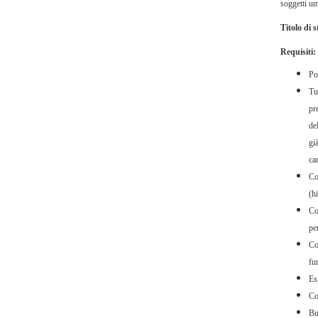
soggetti um
Titolo di 
Requisiti:
Po
Tut
pr
de
già
ca
Co
(hi
Co
pe
Co
fu
Esp
Con
Bu