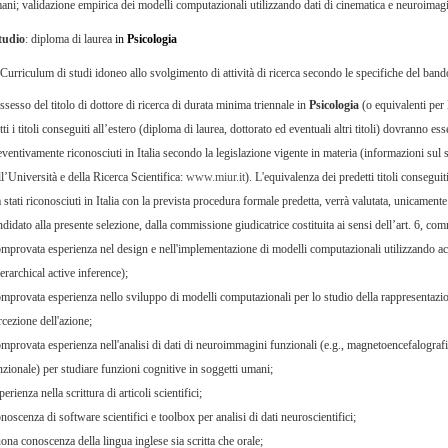
ani; validazione empirica dei modelli computazionali utilizzando dati di cinematica e neuroimag
studio
: diploma di laurea
in
Psicologia
Curriculum di studi idoneo allo svolgimento di attività di ricerca secondo le specifiche del band
ssesso del titolo di dottore di ricerca di durata minima triennale in
Psicologia
(o equivalenti per 
ti i titoli conseguiti all’estero (diploma di laurea, dottorato ed eventuali altri titoli) dovranno es
eventivamente riconosciuti in Italia secondo la legislazione vigente in materia (informazioni sul 
ll’Università e della Ricerca Scientifica:
www.miur.it
). L'equivalenza dei predetti titoli conseguit
 stati riconosciuti in Italia con la prevista procedura formale predetta, verrà valutata, unicamente
ndidato alla presente selezione, dalla commissione giudicatrice costituita ai sensi dell’art. 6, co
mprovata esperienza nel design e nell'implementazione di modelli computazionali utilizzando act
erarchical active inference);
mprovata esperienza nello sviluppo di modelli computazionali per lo studio della rappresentazion
rcezione dell'azione;
mprovata esperienza nell'analisi di dati di neuroimmagini funzionali (e.g., magnetoencefalograf
nzionale) per studiare funzioni cognitive in soggetti umani;
erienza nella scrittura di articoli scientifici;
oscenza di software scientifici e toolbox per analisi di dati neuroscientifici;
ona conoscenza della lingua inglese sia scritta che orale;