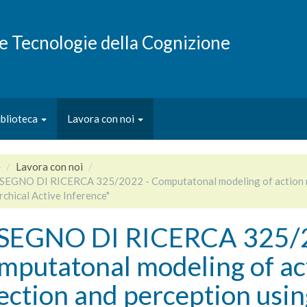
e e Tecnologie della Cognizione
iblioteca
Lavora con noi
e
Lavora con noi
SEGNO DI RICERCA 325/2022 - Computatonal modeling of action rep
rchical Active Inference"
SEGNO DI RICERCA 325/2
mputatonal modeling of act
ection and perception usin