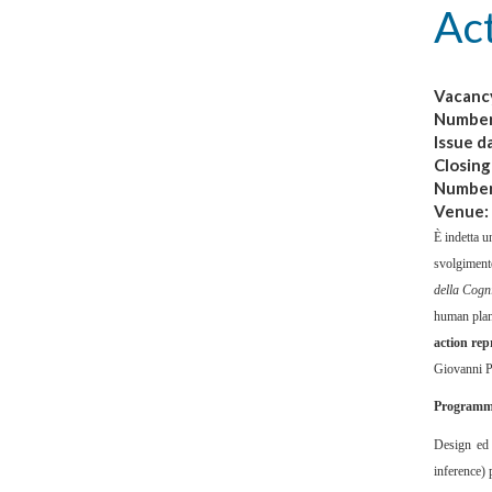
Act
Vacanc
Numbe
Issue d
Closing
Number
Venue:
È indetta u
svolgimento
della Cogn
human plan
action rep
Giovanni P
Programma
Design ed 
inference) 