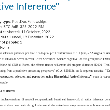
ive Inference"
y type:
PostDoc Fellowships
r:
ISTC-AdR-325-2022-RM
ate:
Martedì, 11 Ottobre, 2022
 date:
Lunedì, 19 Dicembre, 2022
 of people:
1
Roma
na selezione pubblica, per titoli e colloquio, per il conferimento di n. 1 (uno) - “
Assegno di rice
 di attività di ricerca inerenti l’Area Scientifica "Scienze cognitive" da svolgersi presso l’
Isti
izione
del CNR di Roma, che effettua ricerca nell'ambito del progetto di ricerca H2020 “Th
ning from a predictive processing perspective” (G.A. 820213), per la seguente tematica:
"Co
resentation, selection and perception using Hierarchical Active Inference
”
,
sotto la respon
ezzulo.
 di ricerca:
implementazione di modelli computazionali basati sul framework di active inference gerarc
per studiare i meccanismi cognitivi e neurali che sottendono la rappresentazione, la selezione e l