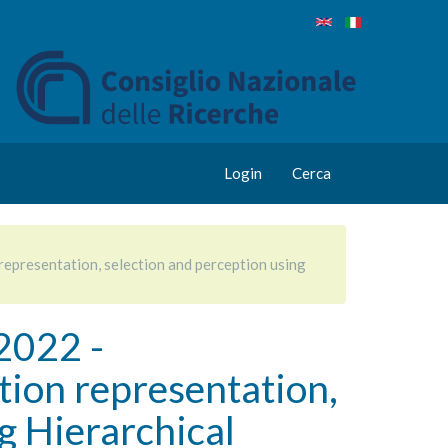
Login
Cerca
resentation, selection and perception using
022 -
ion representation,
g Hierarchical