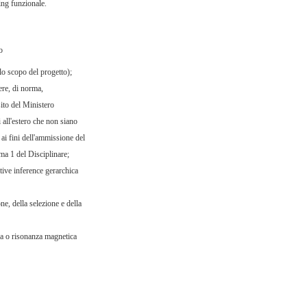
ing funzionale.
o
lo scopo del progetto);
sere, di norma,
sito del Ministero
i all'estero che non siano
 ai fini dell'ammissione del
mma 1 del Disciplinare;
ive inference gerarchica
e, della selezione e della
ia o risonanza magnetica