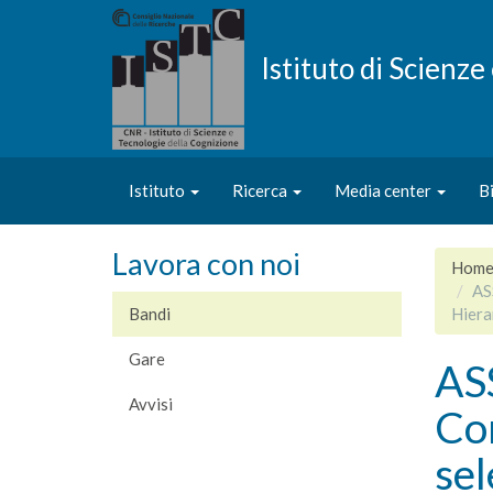
Salta
al
contenuto
Istituto di Scienz
principale
Istituto
Ricerca
Media center
B
Lavora con noi
Hom
AS
Bandi
Hiera
Gare
AS
Avvisi
Co
sel