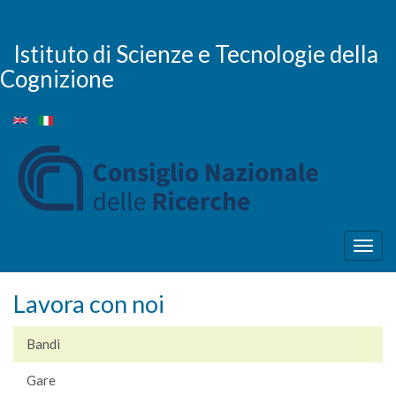
Salta
al
contenuto
Istituto di Scienze e Tecnologie della
principale
Cognizione
Togg
navig
Lavora con noi
Bandi
Gare