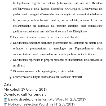
la legislazione vigente in materia (informazioni sul sito del Ministero
dell’Università e della Ricerca Scientifica:
www.miur.it
). L'equivalenza dei
predetti titoli conseguiti all'estero che non siano già stati riconosciuti in Italia con
la prevista procedura formale predetta, verrà valutata, unicamente ai fini
dell'ammissione del candidato alla presente selezione, dalla commissione
giudicatrice costituita ai sensi dell’art. 6, comma 1 del Disciplinare.
Esperienza di minimo tre anni di ricerca sui temi del bando.
Documentata esperienza scientifica-professionale post-dottorale nel settore dello
sviluppo e prototipazione di tecnologie per l’apprendimento, detta
documentazione dovrà comprendere anche delle pubblicazioni scientifiche.
Documentata esperienza in progetti nazionali ed internazionali nella tematica di
cui all’art.1.
Ottima conoscenza della lingua inglese, scritta e parlata.
Conoscenza della lingua italiana (solo per i candidati stranieri).
Data:
Mercoledì, 19 Giugno, 2019
Download call for tender:
Bando di selezione in formato Word N° 258/2019
Notice of selection Word file N° 258/2019