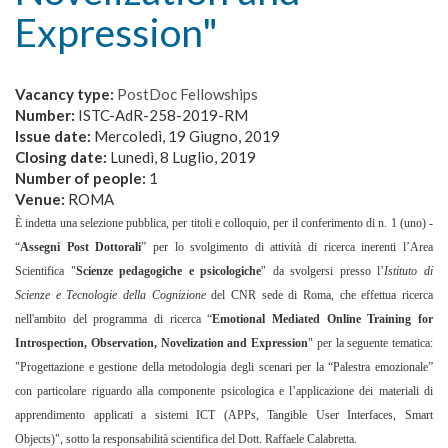
Expression"
Vacancy type:
PostDoc Fellowships
Number:
ISTC-AdR-258-2019-RM
Issue date:
Mercoledì, 19 Giugno, 2019
Closing date:
Lunedì, 8 Luglio, 2019
Number of people:
1
Venue:
ROMA
È indetta una selezione pubblica, per titoli e colloquio, per il conferimento di n. 1 (uno) -
“
Assegni Post Dottorali
” per lo svolgimento di attività di ricerca inerenti l’Area
Scientifica "
Scienze pedagogiche e psicologiche
" da svolgersi presso l’
Istituto di
Scienze e Tecnologie della Cognizione
del CNR sede di Roma, che effettua ricerca
nell'ambito del
programma di ricerca “
Emotional Mediated Online Training for
Introspection, Observation, Novelization and Expression
"
per la seguente tematica:
"Progettazione e gestione della metodologia degli scenari per la “Palestra emozionale”
con particolare riguardo alla componente psicologica e l’applicazione dei materiali di
apprendimento applicati a sistemi ICT (APPs, Tangible User Interfaces, Smart
Objects)
"
, sotto la responsabilità scientifica del Dott.
Raffaele Calabretta.