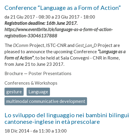
Conference “Language as a Form of Action”
da
21 Giu 2017 - 08:30
a
23 Giu 2017 - 18:00
Registration deadline: 16th June 2017.
https://www.eventbrite.it/e/language-as-a-form-of-action-
registration-33046137888
The
DComm
Project, ISTC-CNR and
Gest
_
Lan
_
D
Project are
pleased to announce the upcoming Conference
“
Language as a
Form of Action
”
, to be held at Sala Convegni - CNR in Rome,
from June 21 to June 23 2017.
Brochure
—
Poster Presentations
Conferences & Workshops
gesture
Language
multimodal communicative development
Lo sviluppo del linguaggio nei bambini bilingui
cantonese-inglese in età prescolare
18 Dic 2014 -
da
11:30
a
13:00