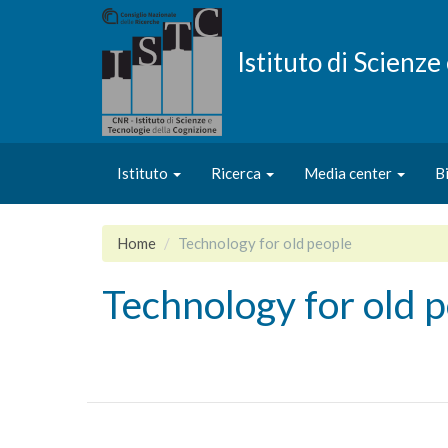
Salta
al
contenuto
Istituto di Scienz
principale
Istituto
Ricerca
Media center
B
Home
Technology for old people
Technology for old 