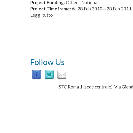
Project Funding:
Other - National
Project Timeframe:
da
28 Feb 2010
a
28 Feb 2011
Leggi tutto
su
PROSYNT
(Prosody
Syntax
Interface)
-
Prosodia
e
Follow Us
sintassi
un
database
per
ISTC Roma 1 (sede centrale) Via Gi
un’interfaccia
flessibile