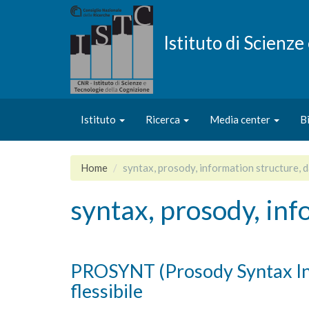
Salta
al
contenuto
Istituto di Scienz
principale
Istituto
Ricerca
Media center
B
Home
syntax, prosody, information structure, 
syntax, prosody, inf
PROSYNT (Prosody Syntax Inte
flessibile