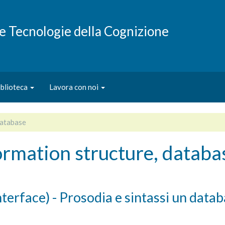
e e Tecnologie della Cognizione
iblioteca
Lavora con noi
database
ormation structure, databa
rface) - Prosodia e sintassi un databa