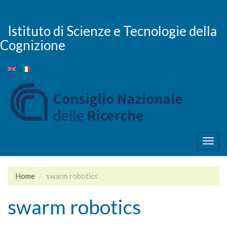
Salta
al
contenuto
Istituto di Scienze e Tecnologie della
principale
Cognizione
Togg
navig
Home
swarm robotics
swarm robotics