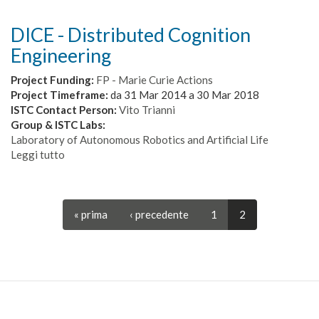
DICE - Distributed Cognition
Engineering
Project Funding:
FP - Marie Curie Actions
Project Timeframe:
da
31 Mar 2014
a
30 Mar 2018
ISTC Contact Person:
Vito Trianni
Group & ISTC Labs:
Laboratory of Autonomous Robotics and Artificial Life
Leggi tutto
su
DICE
-
Distributed
« prima
‹ precedente
1
2
Cognition
Engineering