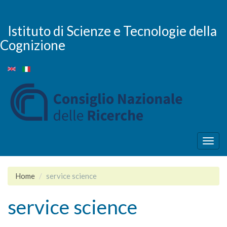
Salta
al
contenuto
Istituto di Scienze e Tecnologie della
principale
Cognizione
Togg
navig
Home
service science
service science