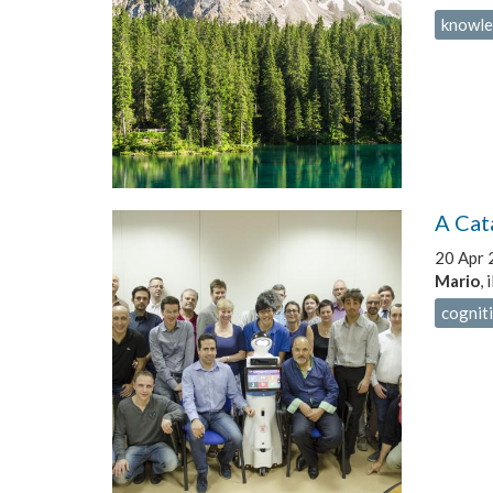
knowle
A Cat
20 Apr 
Mario
,
cogniti