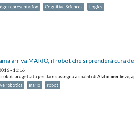
dge representation
Cognitive Sciences
Logics
ania arriva MARIO, il robot che si prenderà cura d
2016 - 11:16
 il robot progettato per dare sostegno ai malati di
Alzheimer
lieve, 
ve robotics
mario
robot