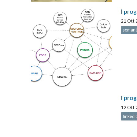
I prog
21 Ott 
semant
I prog
12 Ott 
linked 