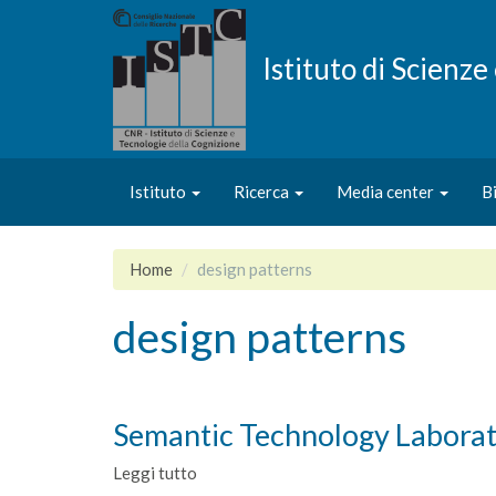
Salta
al
contenuto
Istituto di Scienz
principale
Istituto
Ricerca
Media center
B
Home
design patterns
design patterns
Semantic Technology Labora
Leggi tutto
su