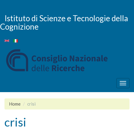
Salta
al
contenuto
Istituto di Scienze e Tecnologie della
principale
Cognizione
Togg
navig
Home
crisi
crisi