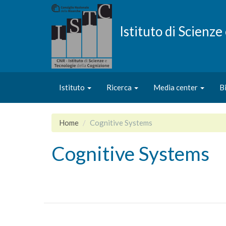
Salta
al
contenuto
Istituto di Scienz
principale
Istituto
Ricerca
Media center
B
Home
Cognitive Systems
Cognitive Systems