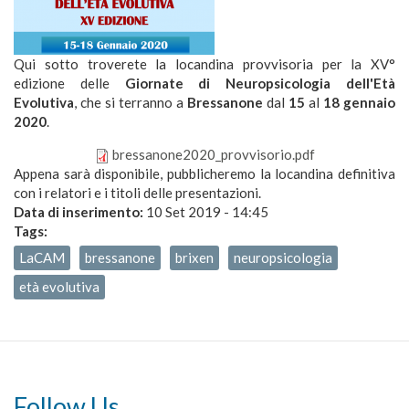
Qui sotto troverete la locandina provvisoria per la XV°
edizione delle
Giornate di Neuropsicologia dell'Età
Evolutiva
, che si terranno a
Bressanone
dal
15
al
18 gennaio
2020
.
bressanone2020_provvisorio.pdf
bressanone2020_provvisorio.pdf
Appena sarà disponibile, pubblicheremo la locandina definitiva
con i relatori e i titoli delle presentazioni.
Data di inserimento:
10 Set 2019 - 14:45
Tags:
LaCAM
bressanone
brixen
neuropsicologia
età evolutiva
Follow Us