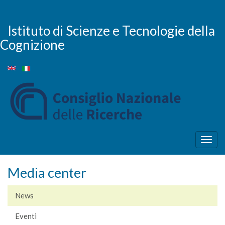
Salta
al
contenuto
Istituto di Scienze e Tecnologie della
principale
Cognizione
Togg
navig
Media center
News
Eventi