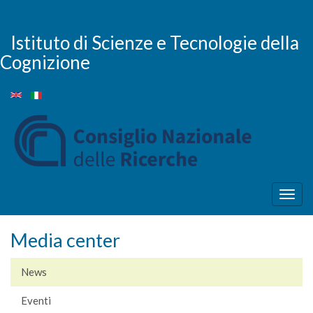
Salta
al
contenuto
Istituto di Scienze e Tecnologie della
principale
Cognizione
Togg
navig
Media center
News
Eventi