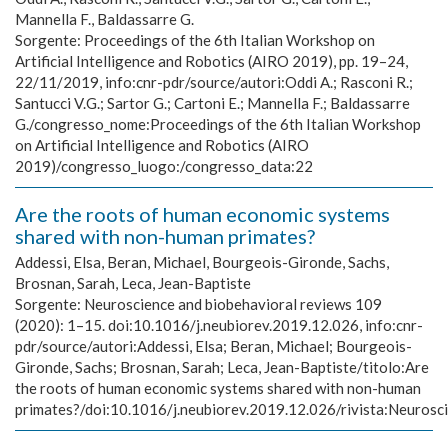
Mannella F., Baldassarre G.
Sorgente:
Proceedings of the 6th Italian Workshop on
Artificial Intelligence and Robotics (AIRO 2019), pp. 19–24,
22/11/2019, info:cnr-pdr/source/autori:Oddi A.; Rasconi R.;
Santucci V.G.; Sartor G.; Cartoni E.; Mannella F.; Baldassarre
G./congresso_nome:Proceedings of the 6th Italian Workshop
on Artificial Intelligence and Robotics (AIRO
2019)/congresso_luogo:/congresso_data:22
Are the roots of human economic systems
shared with non-human primates?
Addessi, Elsa, Beran, Michael, Bourgeois-Gironde, Sachs,
Brosnan, Sarah, Leca, Jean-Baptiste
Sorgente:
Neuroscience and biobehavioral reviews 109
(2020): 1–15. doi:10.1016/j.neubiorev.2019.12.026, info:cnr-
pdr/source/autori:Addessi, Elsa; Beran, Michael; Bourgeois-
Gironde, Sachs; Brosnan, Sarah; Leca, Jean-Baptiste/titolo:Are
the roots of human economic systems shared with non-human
primates?/doi:10.1016/j.neubiorev.2019.12.026/rivista:Neurosc