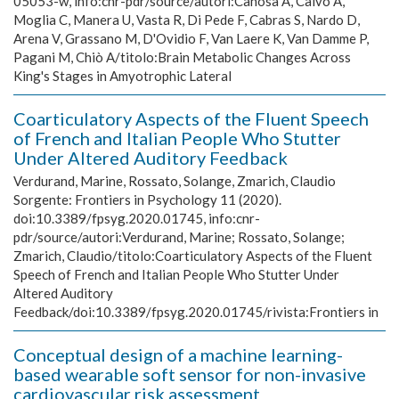
05053-w, info:cnr-pdr/source/autori:Canosa A, Calvo A,
Moglia C, Manera U, Vasta R, Di Pede F, Cabras S, Nardo D,
Arena V, Grassano M, D'Ovidio F, Van Laere K, Van Damme P,
Pagani M, Chiò A/titolo:Brain Metabolic Changes Across
King's Stages in Amyotrophic Lateral
Coarticulatory Aspects of the Fluent Speech
of French and Italian People Who Stutter
Under Altered Auditory Feedback
Verdurand, Marine, Rossato, Solange, Zmarich, Claudio
Sorgente:
Frontiers in Psychology 11 (2020).
doi:10.3389/fpsyg.2020.01745, info:cnr-
pdr/source/autori:Verdurand, Marine; Rossato, Solange;
Zmarich, Claudio/titolo:Coarticulatory Aspects of the Fluent
Speech of French and Italian People Who Stutter Under
Altered Auditory
Feedback/doi:10.3389/fpsyg.2020.01745/rivista:Frontiers in
Conceptual design of a machine learning-
based wearable soft sensor for non-invasive
cardiovascular risk assessment