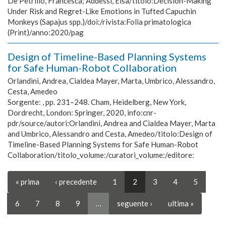
De Petrillo, Francesca; Addessi, Elsa/titolo:Decision-Making
Under Risk and Regret-Like Emotions in Tufted Capuchin
Monkeys (Sapajus spp.)/doi:/rivista:Folia primatologica
(Print)/anno:2020/pag
Design of Timeline-Based Planning Systems
for Safe Human-Robot Collaboration
Orlandini, Andrea, Cialdea Mayer, Marta, Umbrico, Alessandro,
Cesta, Amedeo
Sorgente:
, pp. 231–248. Cham, Heidelberg, New York,
Dordrecht, London: Springer, 2020, info:cnr-
pdr/source/autori:Orlandini, Andrea and Cialdea Mayer, Marta
and Umbrico, Alessandro and Cesta, Amedeo/titolo:Design of
Timeline-Based Planning Systems for Safe Human-Robot
Collaboration/titolo_volume:/curatori_volume:/editore:
« prima
‹ precedente
1
2
3
4
5
6
7
8
9
…
seguente ›
ultima »