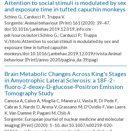
Attention to social stimuli is modulated by sex
and exposure time in tufted capuchin monkeys
Schino G., Carducci P., Truppa V.
Sorgente:
Animal behaviour (Print) 161 (2020): 39–47.
doi:10.1016/j.anbehav.2019.12.019, info:cnr-
pdr/source/autori:Schino G.; Carducci P.; Truppa
V./titolo:Attention to social stimuli is modulated by sex and
exposure time in tufted capuchin
monkeys/doi:10.1016/j.anbehav.2019.12.019/rivista:Animal
behaviour (Print)/anno:2020/pagina_da:39/pagi
Brain Metabolic Changes Across King's Stages
in Amyotrophic Lateral Sclerosis: a 18F-2-
fluoro-2-deoxy-D-glucose-Positron Emission
Tomography Study
Canosa A, Calvo A, Moglia C, Manera U, Vasta R, Di Pede F,
Cabras S, Nardo D, Arena V, Grassano M, D'Ovidio F, Van Laere
K, Van Damme P, Pagani M, Chiò A
Sorgente:
European journal of nuclear medicine and molecular
imaging (Print) (2020): 1–10. doi:10.1007/s00259-020-