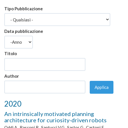
Tipo Pubblicazione
Data pubblicazione
Anno
Titolo
Author
Applica
2020
An intrinsically motivated planning
architecture for curiosity-driven robots
Oddi A., Rasconi R., Santucci V.G., Sartor G., Cartoni E.,