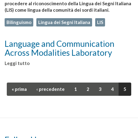
procedere al riconoscimento della Lingua dei Segni Italiana
(LIS) come lingua della comunità dei sordi italiani.
Bilinguismo
Lingua dei Segni Italiana
LIS
Language and Communication
Across Modalities Laboratory
Leggi tutto
su
Language
and
Communication
« prima
‹ precedente
1
2
3
4
5
Across
Modalities
Laboratory