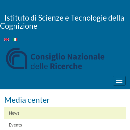
Skip
to
main
Istituto di Scienze e Tecnologie della
content
Cognizione
Togg
navig
Media center
News
Events