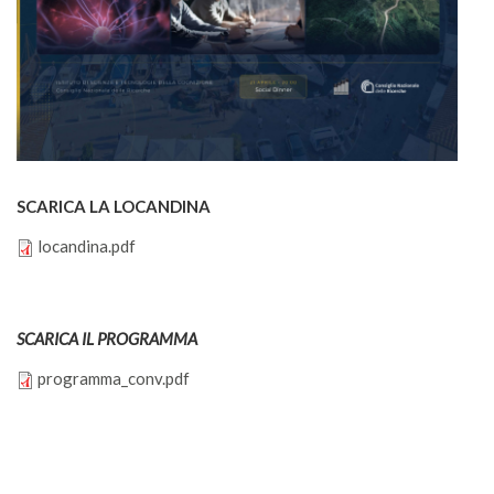
SCARICA LA LOCANDINA
locandina.pdf
locandina.pdf
SCARICA IL PROGRAMMA
programma_conv.pdf
programma_conv.pdf