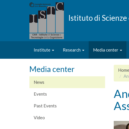
Skip
to
main
Istituto di Scienz
content
Institute
Research
Media center
Media center
Hom
And
News
And
Events
Ass
Past Events
Video