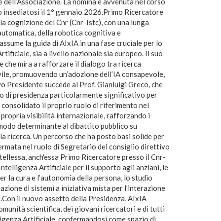
 dell’Associazione. La nomina è avvenuta nel corso
vo insediatosi il 1° gennaio 2026.Primo Ricercatore
lla cognizione del Cnr (Cnr-Istc), con una lunga
 automatica, della robotica cognitiva e
ssume la guida di AIxIA in una fase cruciale per lo
tificiale, sia a livello nazionale sia europeo. Il suo
e che mira a rafforzare il dialogo tra ricerca
ivile, promuovendo un’adozione dell’IA consapevole,
vo Presidente succede al Prof. Gianluigi Greco, che
o di presidenza particolarmente significativo per
 consolidato il proprio ruolo di riferimento nel
propria visibilità internazionale, rafforzando i
 modo determinante al dibattito pubblico su
ella ricerca. Un percorso che ha posto basi solide per
ermata nel ruolo di Segretario del consiglio direttivo
ellessa, anch'essa Primo Ricercatore presso il Cnr-
Intelligenza Artificiale per il supporto agli anziani, le
per la cura e l’autonomia della persona, lo studio
tazione di sistemi a iniziativa mista per l’interazione
i.Con il nuovo assetto della Presidenza, AIxIA
munità scientifica, dei giovani ricercatori e di tutti
elligenza Artificiale, confermandosi come spazio di