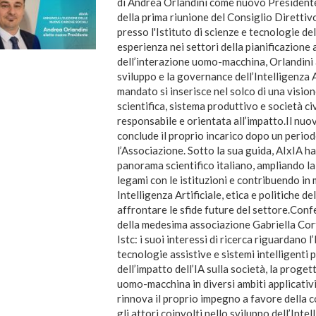
di Andrea Orlandini come nuovo Presidente
della prima riunione del Consiglio Diretti
presso l'Istituto di scienze e tecnologie de
esperienza nei settori della pianificazione
dell’interazione uomo-macchina, Orlandini a
sviluppo e la governance dell’Intelligenza Ar
mandato si inserisce nel solco di una vision
scientifica, sistema produttivo e società c
responsabile e orientata all’impatto.Il nuo
conclude il proprio incarico dopo un period
l’Associazione. Sotto la sua guida, AIxIA ha
panorama scientifico italiano, ampliando la 
legami con le istituzioni e contribuendo in
Intelligenza Artificiale, etica e politiche d
affrontare le sfide future del settore.Conf
della medesima associazione Gabriella Cort
Istc: i suoi interessi di ricerca riguardano l’
tecnologie assistive e sistemi intelligenti 
dell’impatto dell’IA sulla società, la proget
uomo-macchina in diversi ambiti applicativ
rinnova il proprio impegno a favore della co
gli attori coinvolti nello sviluppo dell’Int