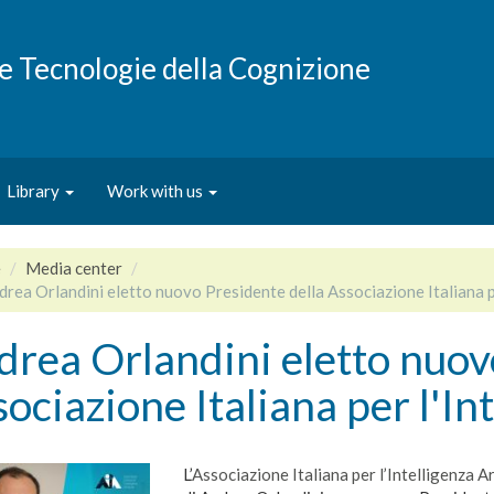
e e Tecnologie della Cognizione
Library
Work with us
e
Media center
rea Orlandini eletto nuovo Presidente della Associazione Italiana per
rea Orlandini eletto nuov
ociazione Italiana per l'Int
L’
Associazione Italiana per l’Intelligenza Ar